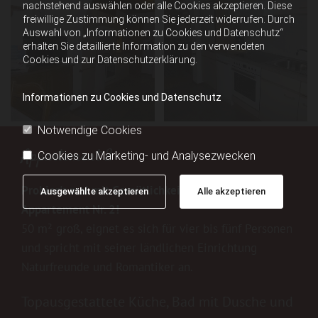
nachstehend auswählen oder alle Cookies akzeptieren. Diese
freiwillige Zustimmung können Sie jederzeit widerrufen. Durch
Auswahl von „Informationen zu Cookies und Datenschutz“
erhalten Sie detaillierte Information zu den verwendeten
Cookies und zur Datenschutzerklärung.
Informationen zu Cookies und Datenschutz
Notwendige Cookies
Appartement 2
Cookies zu Marketing- und Analysezwecken
Probier's mal mit Gemütlichkeit in unserem
Ausgewählte akzeptieren
Alle akzeptieren
Appartement Nr. 2!
50 m² groß, eignet es sich für vier bis fünf Personen
und spricht mit seiner ländlichen Einrichtung
Naturfreunde und Romantiker an.
Topausgestattete Küche, Bad mit Dusche und