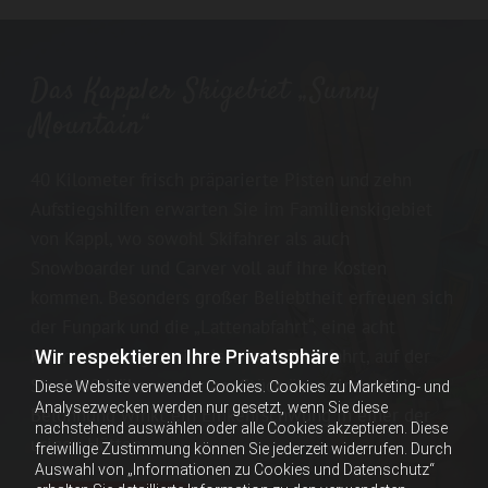
Das Kappler Skigebiet „Sunny
Mountain“
40 Kilometer frisch präparierte Pisten und zehn
Aufstiegshilfen erwarten Sie im Familienskigebiet
von Kappl, wo sowohl Skifahrer als auch
Snowboarder und Carver voll auf ihre Kosten
kommen. Besonders großer Beliebtheit erfreuen sich
der Funpark und die „Lattenabfahrt“, eine acht
Kilometer lange, mittelschwere Talabfahrt, auf der
Wir respektieren Ihre Privatsphäre
Sie 1400 Höhenmeter am Stück überwinden! Als
Diese Website verwendet Cookies. Cookies zu Marketing- und
Analysezwecken werden nur gesetzt, wenn Sie diese
Belohnung winkt ein Einkehrschwung in einer der
nachstehend auswählen oder alle Cookies akzeptieren. Diese
urigen Hütten.
freiwillige Zustimmung können Sie jederzeit widerrufen. Durch
Auswahl von „Informationen zu Cookies und Datenschutz“